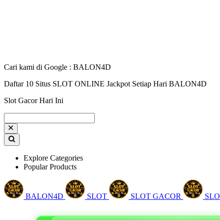
Cari kami di Google : BALON4D
Daftar 10 Situs SLOT ONLINE Jackpot Setiap Hari BALON4D
Slot Gacor Hari Ini
Explore Categories
Popular Products
BALON4D
SLOT
SLOT GACOR
SLO